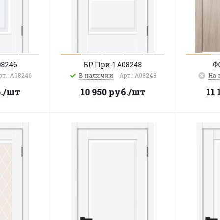
08246
БР При-1 A08248
ФО
рт.: A08246
В наличии
Арт.: A08248
На 
.
/шт
10 950
руб.
/шт
11 