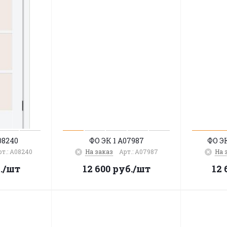
08240
ФО ЭК 1 A07987
ФО Э
рт.: A08240
На заказ
Арт.: A07987
На 
.
/шт
12 600
руб.
/шт
12 