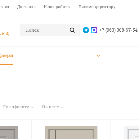
зывы
Доставка
Наши работы
Письмо директору
+7 (963) 308-67-54
 к.3;
двери
По алфавиту
По цене