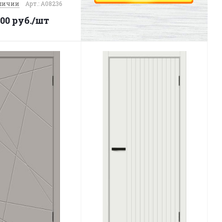
личии
Арт.: A08236
200
руб.
/шт