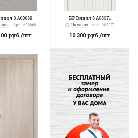
Винил 3 A08068
БР Винил 6 A08071
заказ
Арт.: A08068
На заказ
Арт.: A08071
100
руб.
/шт
10 300
руб.
/шт