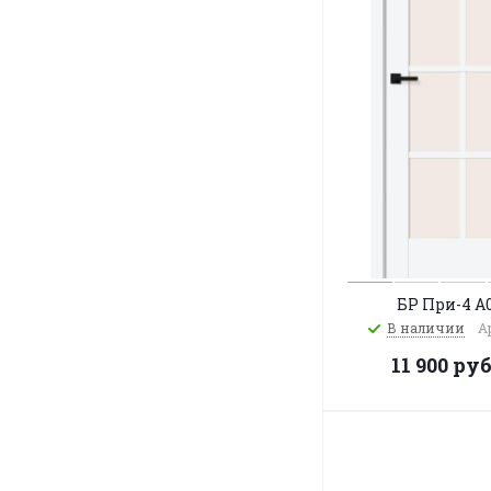
БР При-4 A
В наличии
А
11 900
руб