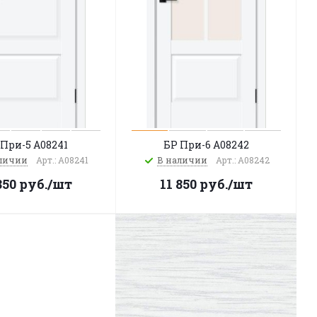
 При-5 A08241
БР При-6 A08242
личии
Арт.: A08241
В наличии
Арт.: A08242
850
руб.
/шт
11 850
руб.
/шт