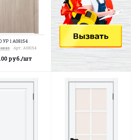
 УР 1 A08154
заказ
Арт.: A08154
100
руб.
/шт