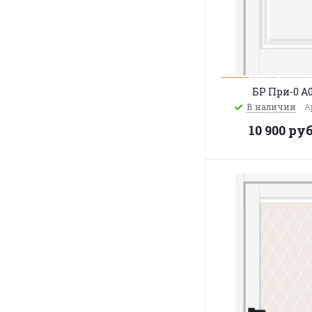
БР При-0 A
В наличии
А
10 900
руб