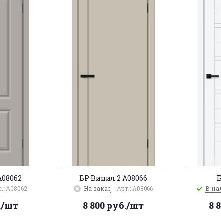
A08062
БР Винил 2 A08066
Б
.: A08062
На заказ
Арт.: A08066
В на
.
/шт
8 800
руб.
/шт
8 