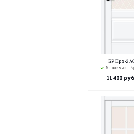
БР При-2 A
В наличии
А
11 400
руб