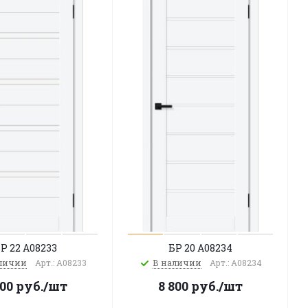
Р 22 A08233
БР 20 A08234
личии
Арт.: A08233
В наличии
Арт.: A08234
800
руб.
/шт
8 800
руб.
/шт