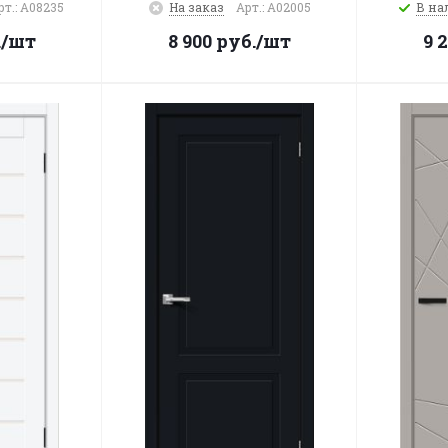
рт.: A08235
На заказ
Арт.: A02005
В на
.
/шт
8 900
руб.
/шт
9 