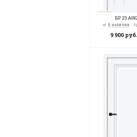
БР 23 A08
В наличии
А
9 900
руб