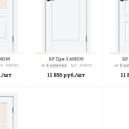
08249
БР При-3 A08239
БР
рт.: A08249
В наличии
Арт.: A08239
В на
.
/шт
11 850
руб.
/шт
11 