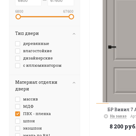
6800
67600
Тип двери
деревянные
влагостойкие
дизайнерские
с иллюминатором
Материал отделки
двери
массив
МДФ
БР Винил 7 
ПВХ - пленка
На заказ
Арт
шпон
8 200
руб
экошпон
эмаль по RAL