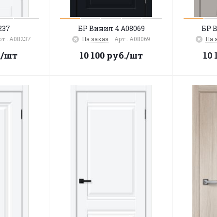
237
БР Винил 4 A08069
БР 
рт.: A08237
На заказ
Арт.: A08069
На 
.
/шт
10 100
руб.
/шт
10 