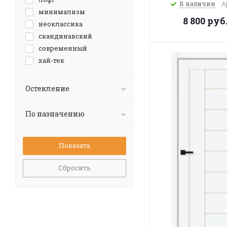
В наличии
А
минимализм
8 800
руб
неоклассика
скандинавский
современный
хай-тек
Остекление
По назначению
Сбросить