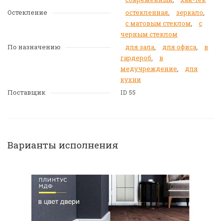
Остекление
остекленная
,
зеркало
,
с матовым стеклом
,
с
черным стеклом
По назначению
для зала
,
для офиса
,
в
гардероб
,
в
медучреждение
,
для
кухни
Поставщик
ID 55
Варианты исполнения