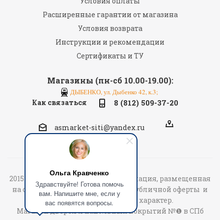
Условия оплаты
Расширенные гарантии от магазина
Условия возврата
Инструкции и рекомендации
Сертификаты и ТУ
Магазины (пн-сб 10.00-19.00):
ДЫБЕНКО, ул. Дыбенко 42, к.3;
Как связаться
8 (812) 509-37-20
asmarket-siti@yandex.ru
Ольга Кравченко
2015-2026 «АСмаркет» © Вся информация, размещенная
Здравствуйте! Готова помочь
на сайте не является договором публичной оферты и
вам. Напишите мне, если у
носит информационный характер.
вас появятся вопросы.
Магазин дверей и напольных покрытий №❶ в СПб