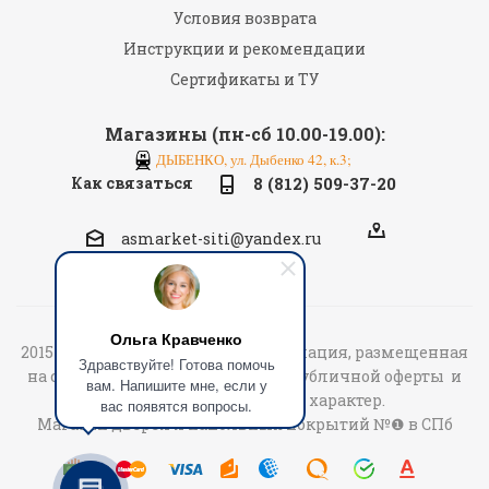
Условия возврата
Инструкции и рекомендации
Сертификаты и ТУ
Магазины (пн-сб 10.00-19.00):
ДЫБЕНКО, ул. Дыбенко 42, к.3;
Как связаться
8 (812) 509-37-20
asmarket-siti@yandex.ru
Ольга Кравченко
2015-2026 «АСмаркет» © Вся информация, размещенная
Здравствуйте! Готова помочь
на сайте не является договором публичной оферты и
вам. Напишите мне, если у
носит информационный характер.
вас появятся вопросы.
Магазин дверей и напольных покрытий №❶ в СПб