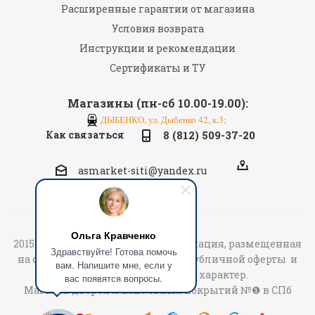
Расширенные гарантии от магазина
Условия возврата
Инструкции и рекомендации
Сертификаты и ТУ
Магазины (пн-сб 10.00-19.00):
ДЫБЕНКО, ул. Дыбенко 42, к.3;
Как связаться
8 (812) 509-37-20
asmarket-siti@yandex.ru
Ольга Кравченко
2015-2026 «АСмаркет» © Вся информация, размещенная
Здравствуйте! Готова помочь
на сайте не является договором публичной оферты и
вам. Напишите мне, если у
носит информационный характер.
вас появятся вопросы.
Магазин дверей и напольных покрытий №❶ в СПб