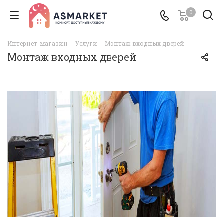
0
Интернет-магазин
-
Услуги
-
Монтаж входных дверей
Монтаж входных дверей