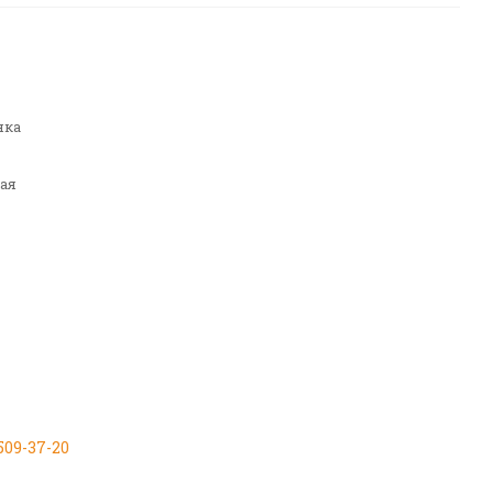
нка
ая
 509-37-20