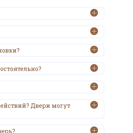
новки?
мостоятельно?
действий? Двери могут
верь?