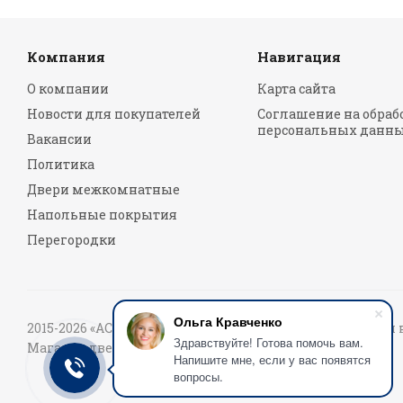
Компания
Навигация
О компании
Карта сайта
Новости для покупателей
Соглашение на обраб
персональных данн
Вакансии
Политика
Двери межкомнатные
Напольные покрытия
Перегородки
Ольга Кравченко
2015-2026 «АСмаркет» © Вся информация, размещенная 
Здравствуйте! Готова помочь вам.
Магазин дверей и напольных покрытий №❶ в СПб
Напишите мне, если у вас появятся
вопросы.