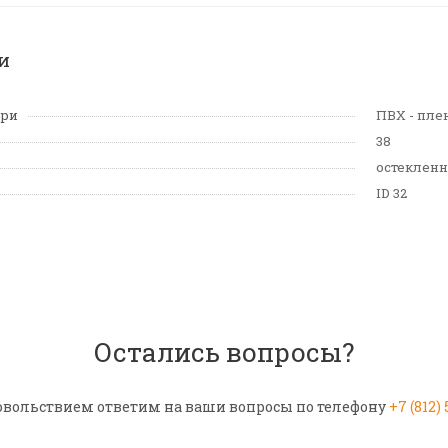
и
ери
ПВХ - пле
38
остекленн
ID 32
Остались вопросы?
овольствием ответим на ваши вопросы по телефону
+7 (812)