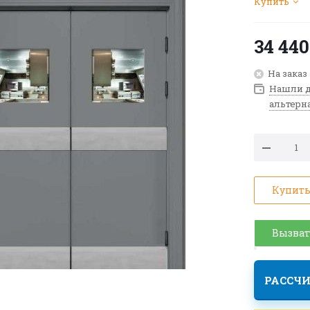
Купить
34 440
На заказ
Нашли д
альтерн
Купить
Вызват
РАССЧИ