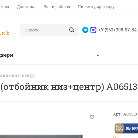
зывы
Доставка
Наши работы
Письмо директору
+7 (963) 308-67-54
 к.3;
двери
бойник низ+центр)
 (отбойник низ+центр) A06513
Арт.:
A06513