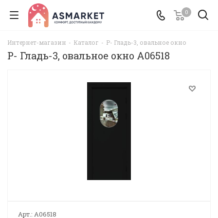
0
Интернет-магазин
-
Каталог
-
Р- Гладь-3, овальное окно
Р- Гладь-3, овальное окно A06518
Арт.:
A06518