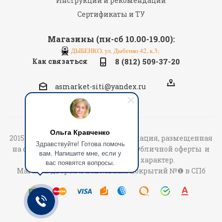
Инструкции и рекомендации
Сертификаты и ТУ
Магазины (пн-сб 10.00-19.00):
ДЫБЕНКО, ул. Дыбенко 42, к.3;
Как связаться
8 (812) 509-37-20
asmarket-siti@yandex.ru
Ольга Кравченко
2015-2026 «АСмаркет» © Вся информация, размещенная
Здравствуйте! Готова помочь
на сайте не является договором публичной оферты и
вам. Напишите мне, если у
носит информационный характер.
вас появятся вопросы.
Магазин дверей и напольных покрытий №❶ в СПб