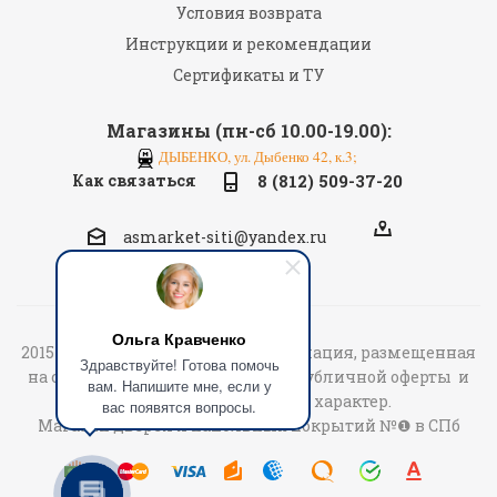
Условия возврата
Инструкции и рекомендации
Сертификаты и ТУ
Магазины (пн-сб 10.00-19.00):
ДЫБЕНКО, ул. Дыбенко 42, к.3;
Как связаться
8 (812) 509-37-20
asmarket-siti@yandex.ru
Ольга Кравченко
2015-2026 «АСмаркет» © Вся информация, размещенная
Здравствуйте! Готова помочь
на сайте не является договором публичной оферты и
вам. Напишите мне, если у
носит информационный характер.
вас появятся вопросы.
Магазин дверей и напольных покрытий №❶ в СПб