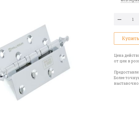
Купить
Цена действ
от цен в ро
Предоставле
Более точну
выставочном