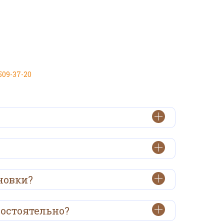
 509-37-20
новки?
мостоятельно?