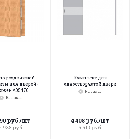
ло раздвижной
Комплект для
изм для дверей-
одностворчатой двери
ижек A05476
На заказ
На заказ
390
руб.
/шт
4 408
руб.
/шт
2 988
руб.
5 510
руб.