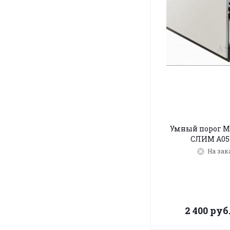
Умный порог 
СЛИМ A05
На зак
2 400
руб