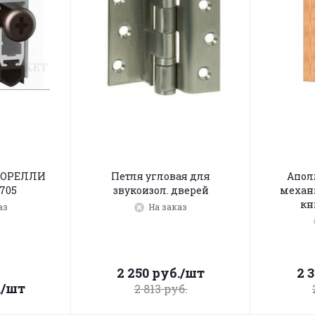
МОРЕЛЛИ
Петля угловая для
Апол
705
звукоизол. дверей
механ
кн
аз
На заказ
2 250
руб.
/шт
2 
.
/шт
2 813
руб.