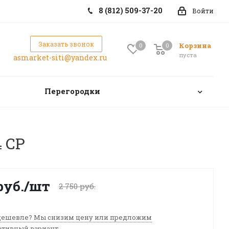
8 (812) 509-37-20
Войти
Заказать звонок
Корзина
0
0
0
пуста
asmarket-siti@yandex.ru
Перегородки
 CP
руб.
/шт
2 750
руб.
ешевле? Мы снизим цену или предложим
ативный вариант