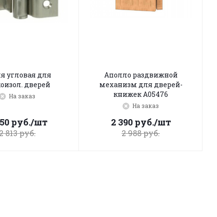
я угловая для
Аполло раздвижной
оизол. дверей
механизм для дверей-
книжек A05476
На заказ
На заказ
250
руб.
/шт
2 390
руб.
/шт
2 813
руб.
2 988
руб.