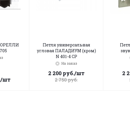
МОРЕЛЛИ
Петля универсальная
Петл
705
угловая ПАЛАДИУМ (хром)
звук
N 401-4 CP
аз
На заказ
2 200
руб.
/шт
2 
.
/шт
2 750
руб.