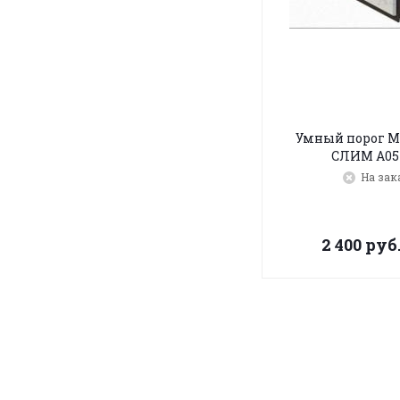
Умный порог 
СЛИМ A05
На зак
2 400
руб