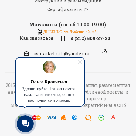
Инструкции и рекомендации
Сертификаты и ТУ
Магазины (пн-сб 10.00-19.00):
ДЫБЕНКО, ул. Дыбенко 42, к.3;
Как связаться
8 (812) 509-37-20
asmarket-siti@yandex.ru
Ольга Кравченко
2015-2026 «АСмаркет» © Вся информация, размещенная
Здравствуйте! Готова помочь
на сайте не является договором публичной оферты и
вам. Напишите мне, если у
носит информационный характер.
вас появятся вопросы.
Магазин дверей и напольных покрытий №❶ в СПб