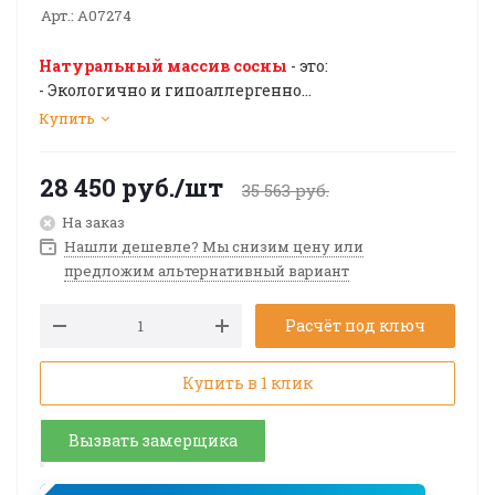
Арт.:
A07274
Натуральный массив сосны
- это:
- Экологично и гипоаллергенно
- Высокая тепло и звуко изоляция
Купить
- Фитонциды, которые выделяют хвойные
породы деревьев, очищают и обеззараживают
28 450
руб.
/шт
воздух
35 563
руб.
- Влагостойкость
На заказ
- Красивая фактура и приятные тактильные
Нашли дешевле? Мы снизим цену или
ощущения
предложим альтернативный вариант
- Приятный запах
- Ощущение уюта и тепла
Расчёт под ключ
Купить в 1 клик
Вызвать замерщика