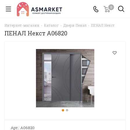
0
Интернет-магазин
-
Каталог
-
Двери Пенал
-
ПЕНАЛ Некст
ПЕНАЛ Некст A06820
Арт.:
A06820