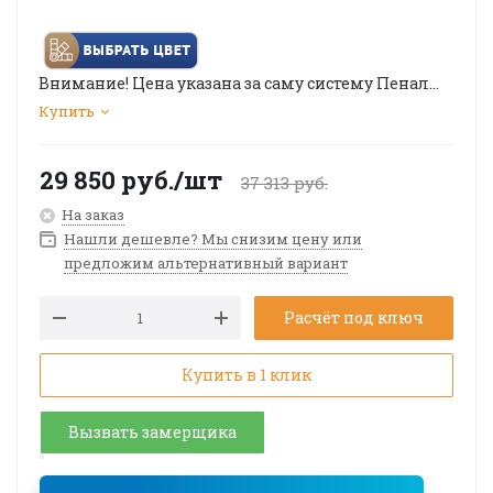
Внимание! Цена указана за саму систему Пенал
(полностью), без учета стоимости полотна и
Купить
оформления дверного проема. Подробную
информацию уточняйте у менеджера.
29 850
руб.
/шт
37 313
руб.
На заказ
Нашли дешевле? Мы снизим цену или
предложим альтернативный вариант
Расчёт под ключ
Купить в 1 клик
Вызвать замерщика