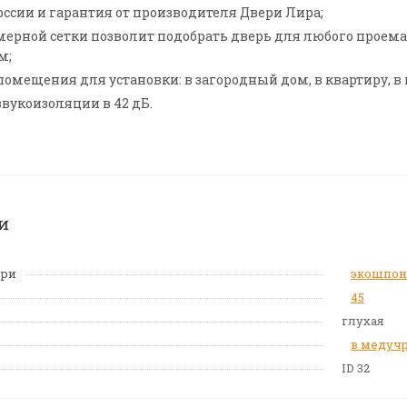
оссии и гарантия от производителя Двери Лира;
ерной сетки позволит подобрать дверь для любого проема: 7
м;
мещения для установки: в загородный дом, в квартиру, в г
звукоизоляции в 42 дБ.
и
ери
экошпон
45
глухая
в медуч
ID 32