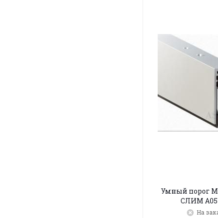
Умный порог 
СЛИМ A05
На зак