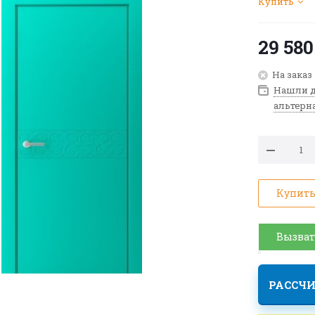
Купить
29 580
На заказ
Нашли д
альтерн
Купить
Вызват
РАССЧИ