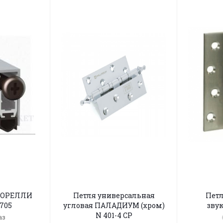
МОРЕЛЛИ
Петля универсальная
Петл
705
угловая ПАЛАДИУМ (хром)
звук
N 401-4 CP
аз