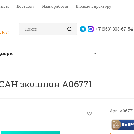
зывы
Доставка
Наши работы
Письмо директору
+7 (963) 308-67-54
 к.3;
двери
САН экошпон A06771
Арт.:
A06771