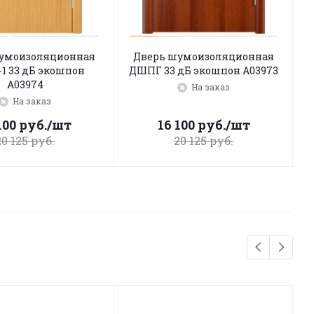
умоизоляционная
Дверь шумоизоляционная
1 33 дБ экошпон
ДШПГ 33 дБ экошпон A03973
A03974
На заказ
На заказ
100
руб.
/шт
16 100
руб.
/шт
20 125
руб.
20 125
руб.