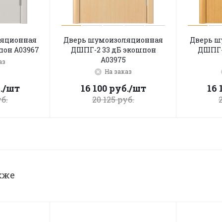
ляционная
Дверь шумоизоляционная
Дверь ш
пон A03967
ДШПГ-2 33 дБ экошпон
ДШПГ-
A03975
аз
На заказ
.
/шт
16 100
руб.
/шт
16 
б.
20 125
руб.
кже