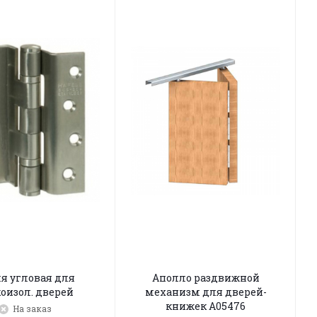
я угловая для
Аполло раздвижной
оизол. дверей
механизм для дверей-
книжек A05476
На заказ