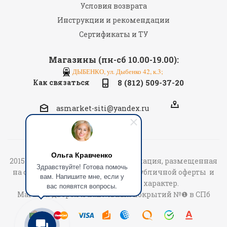
Условия возврата
Инструкции и рекомендации
Сертификаты и ТУ
Магазины (пн-сб 10.00-19.00):
ДЫБЕНКО, ул. Дыбенко 42, к.3;
Как связаться
8 (812) 509-37-20
asmarket-siti@yandex.ru
Ольга Кравченко
2015-2026 «АСмаркет» © Вся информация, размещенная
Здравствуйте! Готова помочь
на сайте не является договором публичной оферты и
вам. Напишите мне, если у
носит информационный характер.
вас появятся вопросы.
Магазин дверей и напольных покрытий №❶ в СПб